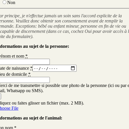
Non
ar principe, je n'effectue jamais un soin sans l'accord explicite de la
ersonne. Veuillez donc obtenir son consentement avant de remplir la
emande. Exceptions: bébé ou enfant mineur, personne en fin de vie ou
ncapable de discernement (dans ce cas, cochez Oui pour avoir accès à 
uite du formulaire).
nformations au sujet de la personne:
rénom et nom
*
ate de naissance
*
ieu de domicile
*
erci de me transmettre si possible une photo de la personne (ici ou par 
ail, Whatsapp ou SMS).
liquez ou faites glisser un fichier (max. 2 MB).
hoose File
nformations au sujet de l'animal:
on nom
*