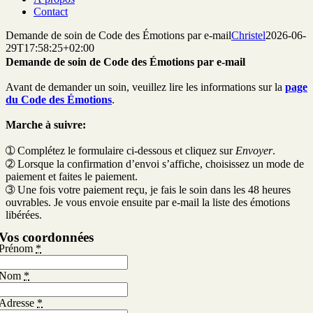
Contact
Demande de soin de Code des Émotions par e-mail
Christel
2026-06-
29T17:58:25+02:00
Demande de soin de Code des Émotions par e-mail
Avant de demander un soin, veuillez lire les informations sur la
page
du Code des Émotions
.
Marche à suivre:
➀ Complétez le formulaire ci-dessous et cliquez sur
Envoyer
.
➁ Lorsque la confirmation d’envoi s’affiche, choisissez un mode de
paiement et faites le paiement.
➂ Une fois votre paiement reçu, je fais le soin dans les 48 heures
ouvrables. Je vous envoie ensuite par e-mail la liste des émotions
libérées.
Vos coordonnées
Prénom
*
Nom
*
Adresse
*