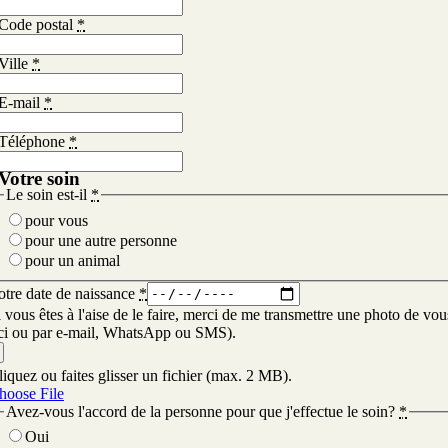
Code postal
*
Ville
*
E-mail
*
Téléphone
*
Votre soin
Le soin est-il
*
pour vous
pour une autre personne
pour un animal
otre date de naissance
*
i vous êtes à l'aise de le faire, merci de me transmettre une photo de vou
ici ou par e-mail, WhatsApp ou SMS).
liquez ou faites glisser un fichier (max. 2 MB).
hoose File
Avez-vous l'accord de la personne pour que j'effectue le soin?
*
Oui