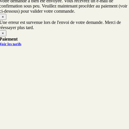
Votre demande a bien été envoyée. Vous recevrez un e-mail de
confirmation sous peu. Veuillez maintenant procéder au paiement (voir
ci-dessous) pour valider votre commande.
×
Une erreur est survenue lors de l'envoi de votre demande. Merci de
réessayer plus tard.
×
Paiement
Voir les tarifs