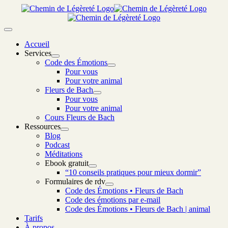
Passer
au
contenu
Toggle
Navigation
Accueil
Services
Code des Émotions
Pour vous
Pour votre animal
Fleurs de Bach
Pour vous
Pour votre animal
Cours Fleurs de Bach
Ressources
Blog
Podcast
Méditations
Ebook gratuit
“10 conseils pratiques pour mieux dormir”
Formulaires de rdv
Code des Émotions • Fleurs de Bach
Code des émotions par e-mail
Code des Émotions • Fleurs de Bach | animal
Tarifs
À propos