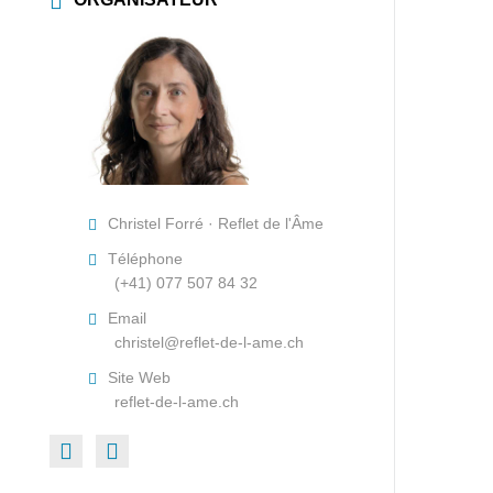
Christel Forré · Reflet de l'Âme
Téléphone
(+41) 077 507 84 32
Email
christel@reflet-de-l-ame.ch
Site Web
reflet-de-l-ame.ch