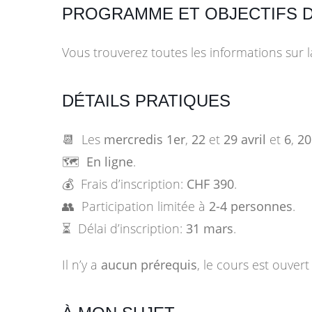
PROGRAMME ET OBJECTIFS 
Vous trouverez toutes les informations sur 
DÉTAILS PRATIQUES
📆
Les
mercredis
1er
,
22
et
29 avril
et
6
,
20
🗺️
En ligne
.
💰 Frais d’inscription:
CHF 390
.
👥 Participation limitée à
2-4 personnes
.
⏳ Délai d’inscription:
31 mars
.
Il n’y a
aucun prérequis
, le cours est ouvert 