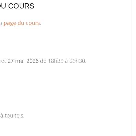
DU COURS
la
page du cours
.
et
27 mai
2026
de 18h30 à 20h30
.
à tou·te·s.