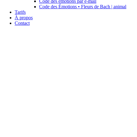
Code des émotions par e-mail
Code des Émotions • Fleurs de Bach | animal
Tarifs
À propos
Contact