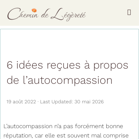
Passer
au
Tog
contenu
Nav
Accueil
Services
6 idées reçues à propos
Ressources
de l’autocompassion
Tarifs
19 août 2022
·
Last Updated: 30 mai 2026
À propos
L’autocompassion n’a pas forcément bonne
Contact
réputation, car elle est souvent mal comprise