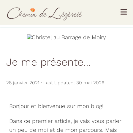
Passer
au
Tog
contenu
Nav
Accueil
Services
Je me présente…
Ressources
28 janvier 2021
·
Last Updated: 30 mai 2026
Tarifs
Bonjour et bienvenue sur mon blog!
À propos
Dans ce premier article, je vais vous parler
Contact
un peu de moi et de mon parcours. Mais